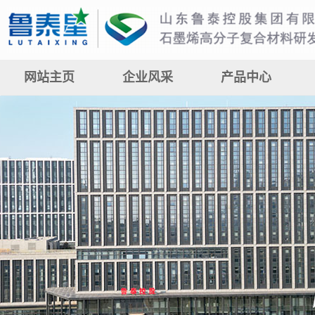
网站主页
企业风采
产品中心