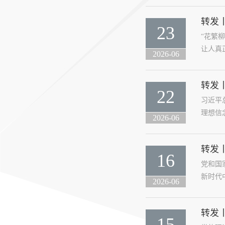
转发
23
“花繁
让人真
2026-06
转发
22
习近平
理想信
2026-06
转发
16
党和国
新时代
2026-06
转发
15