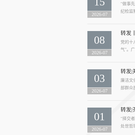
15
“做事
纪检监
2026-07
转发
08
党的十
气”。广
2026-07
转发|
03
廉洁文
部群众
2026-07
转发|
01
“择交
处世哲
2026-07