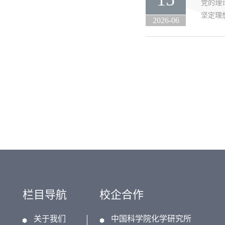
党的理
坚定理
2026-06
栏目导航
校企合作
关于我们
中国科学院化学研究所