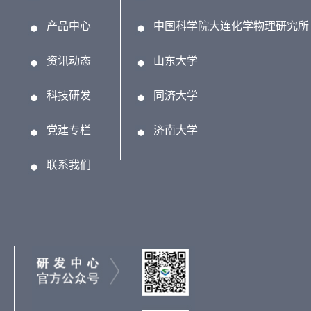
产品中心
中国科学院大连化学物理研究所
资讯动态
山东大学
科技研发
同济大学
党建专栏
济南大学
联系我们