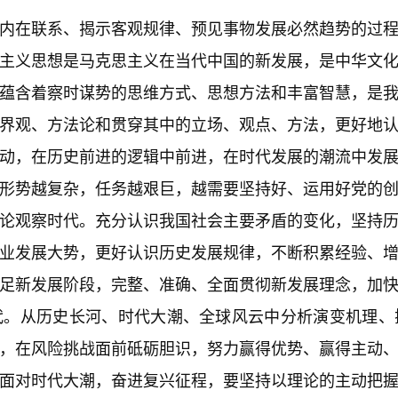
在联系、揭示客观规律、预见事物发展必然趋势的过程
主义思想是马克思主义在当代中国的新发展，是中华文
蕴含着察时谋势的思维方式、思想方法和丰富智慧，是
界观、方法论和贯穿其中的立场、观点、方法，更好地
动，在历史前进的逻辑中前进，在时代发展的潮流中发
势越复杂，任务越艰巨，越需要坚持好、运用好党的创
论观察时代。充分认识我国社会主要矛盾的变化，坚持
业发展大势，更好认识历史发展规律，不断积累经验、
足新发展阶段，完整、准确、全面贯彻新发展理念，加
代。从历史长河、时代大潮、全球风云中分析演变机理、
，在风险挑战面前砥砺胆识，努力赢得优势、赢得主动
对时代大潮，奋进复兴征程，要坚持以理论的主动把握