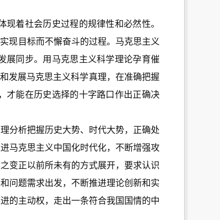
体现着社会历史过程的规律性和必然性。
了实现目标而不懈奋斗的过程。马克思主义
发展同步。用马克思主义科学理论孕育催
富和发展马克思主义科学真理，在准确把握
，才能在历史选择的十字路口作出正确决
理分析把握历史大势、时代大势，正确处
推进马克思主义中国化时代化，不断增强攻
史之变正以前所未有的方式展开，要求认识
求和问题需求出发，不断推进理论创新和实
前进的主动权，走出一条符合我国国情的中