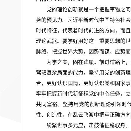
党的理论创新就是一个把握事物之间内
势的预见力。习近平新时代中国特色社会
时代特征，代表着时代前进的方向，而且
理论武器。要学好用好这一重要思想的世
脉络，把握世界大势，因势而谋、应势而
为学之实，固在践履。前进道路上，形
驾驭复杂局面的能力。坚持用党的创新理
合，更好认识国情，更好认识党和国家事
牢牢把握新时代新征程党的中心任务，立
共同富裕。坚持用党的创新理论引领时
性、创造性，在乱云飞渡中把牢正确方向
纷繁世事多元应，击鼓催征稳驭舟。面