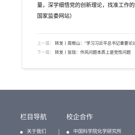
量，深学细悟党的创新理论，找准工作的
国家监委网站）
上一篇：
转发丨周根山：“学习习近平总书记重要论述
下一篇：
转发丨张琰：作风问题本质上是党性问题
栏目导航
校企合作
关于我们
中国科学院化学研究所