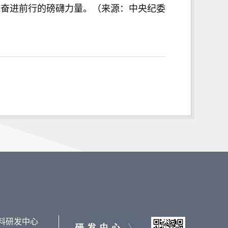
聚奋进前行的磅礴力量。（来源：中央纪委
料研发中心