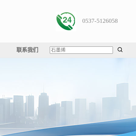
0537-5126058
联系我们