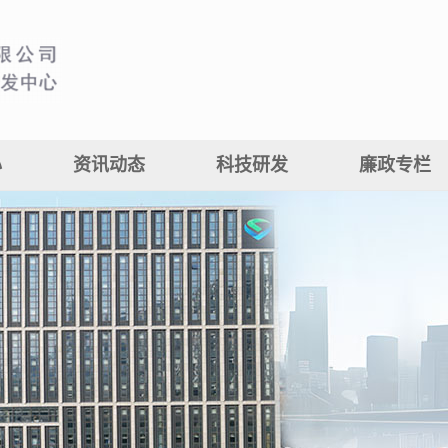
心
资讯动态
科技研发
廉政专栏