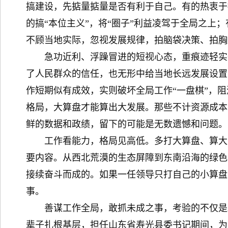
搞建设，先掂量掂量是否有利于自己。有的热衷于
的搞“本位主义”，将“圈子”利益凌驾于全局之
不顾当地实际，忽视发展规律，拍脑袋决策、拍胸
急功近利、浮躁冒进的短视心态，重痕迹轻实效
了人民群众的信任，也无形中给当地长远发展设置
作短期似有成效，实则破坏全局工作“一盘棋”，
格局，大算盘才能算出大发展。那些不计资源成本
鲜的数据和政绩，留下的可能是无数遗憾和问题。
工作看能力，格局见高低。多打大算盘、算大账
要内容。从西北荒漠的生态屏障到东南沿海的绿色
接续奋斗而成的。如果一任领导只打自己的小算盘
事。
善谋工作全局，敢抓未成之事，考验的不仅是敢
辈子扎根基层，担任山东省寿光县委书记期间，为