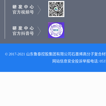
© 2017-2021 山东鲁泰控股集团有限公司石墨烯高分子复合材料研发
网站信息安全投诉举报电话: 0537-512