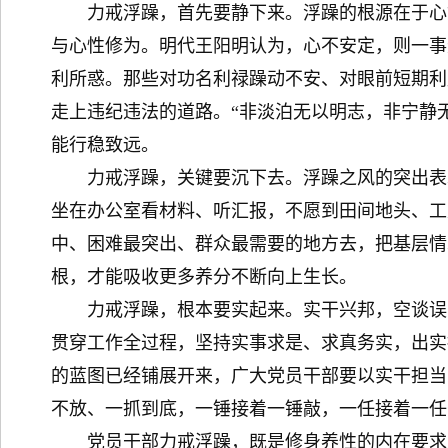
力戒浮躁，首先要静下来。浮躁的根源在于心如
与心性修为。明代王阳明认为，心不安定，则一事
利所惑。那些对功名利禄躁动不安、对眼前短期利
走上违纪违法的道路。“非淡泊无以明志，非宁静
能行稳致远。
力戒浮躁，关键要沉下去。浮躁之风的突出表现
坐在办公室看材料、听汇报，不愿到田间地头、工
中、困难最突出、群众最需要的地方去，把基层情
根，才能吸收更多养分不断向上生长。
力戒浮躁，根本要实起来。实干兴邦，空谈误国
贯穿工作全过程，坚持实事求是、求真务实，出实
的蓝图已经铺展开来，广大党员干部要以实干担当
不放、一抓到底，一锤接着一锤敲，一任接着一任
党员干部力戒浮躁，既是修身养性的内在要求，