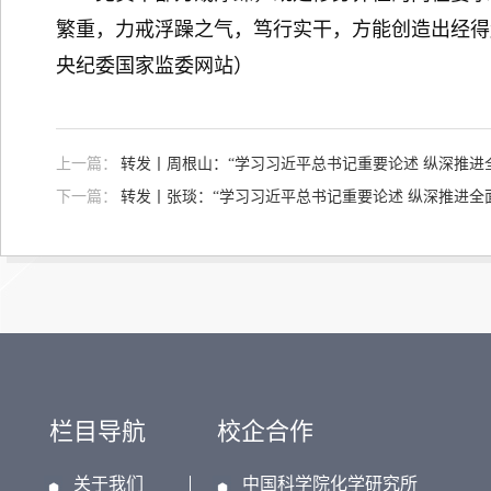
繁重，力戒浮躁之气，笃行实干，方能创造出经得
央纪委国家监委网站）
上一篇：
转发丨周根山：“学习习近平总书记重要论述 纵深推进
下一篇：
转发丨张琰：“学习习近平总书记重要论述 纵深推进全
栏目导航
校企合作
关于我们
中国科学院化学研究所