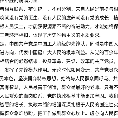
往不胜的磅礴力量。
相互联系、辩证统一、不可分割。来自人民是前提与根
唤就没有党的诞生，没有人民的滋养就没有党的成长；
根人民沃土，才能获得源源不断的奋进动力，才能始终
三者环环相扣，体现了历史唯物主义的本质要求。
，中国共产党是中国工人阶级的先锋队，同时是中国人
进方向，代表中国最广大人民的根本利益。从党的百余
相结合的必然结果。投身革命、建设、改革的共产党员
，发挥了先锋模范作用。无论时代如何变迁，共产党员
人民本色，坚决摒弃特权思想，始终与人民群众同呼吸、
有智慧，人民最善于创造，群众是最好的老师。只有不
人民群众的血肉联系，党的执政根基才能更加牢固。我
智慧的增长、执政本领的增强深深扎根于人民的创造性
握群众急难愁盼，把工作做到群众心坎上。虚心向人民