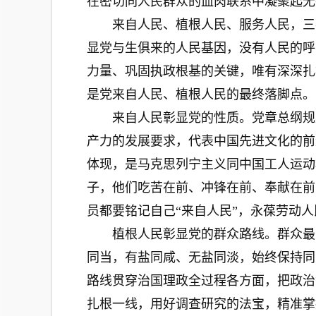
在密切同人民群众的血肉联系中凝聚起无
来自人民、植根人民、服务人民，三者
显党与生俱来的人民基因，没有人民的呼
力量、巩固执政根基的关键，唯有深深扎
是党来自人民、植根人民的最终落脚点。
来自人民彰显党的性质。党章总纲规定
产力的发展要求，代表中国先进文化的前
体现，是马克思列宁主义同中国工人运动
子，他们吃苦在前、冲锋在前、奉献在前
员都要铭记自己“来自人民”，永葆劳动
植根人民彰显党的群众路线。群众最富
同当，有盐同咸、无盐同淡，始终保持同
路线贯穿治国理政全过程各方面，把政治
扎根一线，用好调查研究的法宝，精准掌