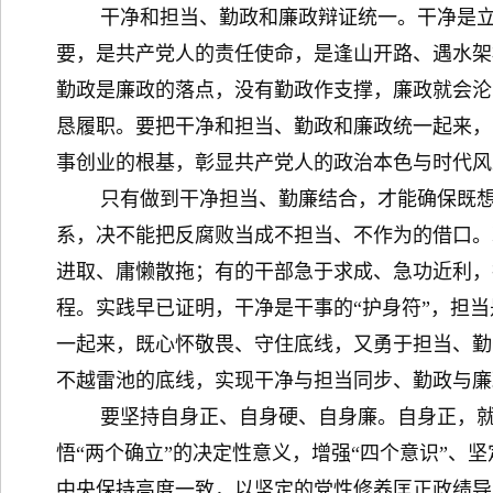
干净和担当、勤政和廉政辩证统一。干净是立身
要，是共产党人的责任使命，是逢山开路、遇水架
勤政是廉政的落点，没有勤政作支撑，廉政就会沦
恳履职。要把干净和担当、勤政和廉政统一起来，
事创业的根基，彰显共产党人的政治本色与时代风
只有做到干净担当、勤廉结合，才能确保既想干
系，决不能把反腐败当成不担当、不作为的借口。现
进取、庸懒散拖；有的干部急于求成、急功近利，
程。实践早已证明，干净是干事的“护身符”，担当
一起来，既心怀敬畏、守住底线，又勇于担当、勤
不越雷池的底线，实现干净与担当同步、勤政与廉
要坚持自身正、自身硬、自身廉。自身正，就是
悟“两个确立”的决定性意义，增强“四个意识”、
中央保持高度一致，以坚定的党性修养匡正政绩导