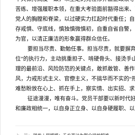
苦练、增强履职本领，在重大考验面前豁得出来、
党人的胸膛和脊梁，以过硬实力扛起时代重任；自
存戒惧、守底线，慎独慎微慎初，自重自省自警，
为官，以清正廉洁的形象赢得群众信任。
要担当尽责、勤勉任事。担当尽责，就要摒弃“避
位”的执行力，主动挑重担子、啃硬骨头、接烫手
理的最前沿、风险防范的关键点，敢抓敢管、善作
风，力戒形式主义、官僚主义，不搞华而不实的“
难愁盼放在心上、抓在手上，察实情、出实招、求
征途漫漫，唯有奋斗。党员干部要以新时代好干
和廉政相统一，以自身正立身、以自身硬履职、以