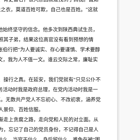
之衣，莫道百姓可欺，自己也是百姓。”这就
他始终坚守的信念。他多次到陕西典试生员，
照其子弟，结果这位高官没有看到预想的情
张伯行把“为人要诚实、存心要谨慎、学术要醇
文，我为人不值一文。谁云交际之常，廉耻实
操行之真。在延安，我们党就有“只见公仆不
务活动时我是政府总理，在党内活动时我是一
真。无数共产党人不忘初心、不改初衷，涵养党
人景仰、百姓信服。
渐走上贪腐之路，走向党和人民的对立面。从
为，忘记了自己的党员身份，不记得自己是人
什么、当官干什么、身后留什么，难免在被“围