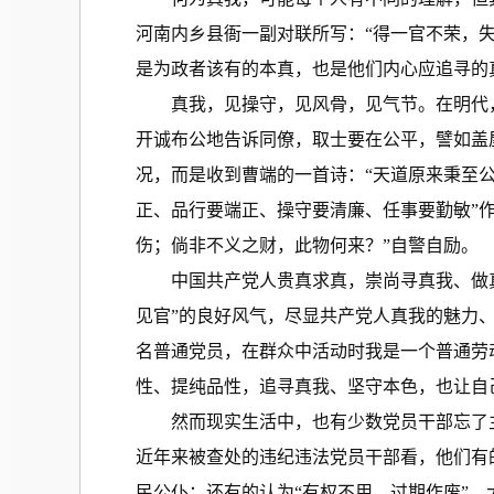
河南内乡县衙一副对联所写：“得一官不荣，
是为政者该有的本真，也是他们内心应追寻的
真我，见操守，见风骨，见气节。在明代，学
开诚布公地告诉同僚，取士要在公平，譬如盖
况，而是收到曹端的一首诗：“天道原来秉至
正、品行要端正、操守要清廉、任事要勤敏”
伤；倘非不义之财，此物何来？”自警自励。
中国共产党人贵真求真，崇尚寻真我、做真
见官”的良好风气，尽显共产党人真我的魅力
名普通党员，在群众中活动时我是一个普通劳
性、提纯品性，追寻真我、坚守本色，也让自
然而现实生活中，也有少数党员干部忘了主
近年来被查处的违纪违法党员干部看，他们有
民公仆；还有的认为“有权不用、过期作废”