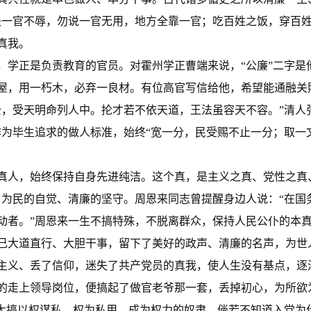
失一官不辱，勿说一官无用，地方全靠一官；吃百姓之饭，穿百姓
真我。
正是负责教育的官员。对霍州学正曹端来说，“公廉”二字是
屋，用一朽木，必弃一良材。有位高官写信给他，希望能通融关
公，受天明命列人中。抡才若不依天道，王法虽容天不容。”清人
作为毕生追求的做人标准，始终“宽一分，民受赐不止一分；取一
人，始终保持自身先进纯洁。这个真，是主义之真、党性之真、
、为民的自觉、清廉的坚守。周恩来同志曾提醒身边人说：“在国
动者。”周恩来一生不搞特殊，不脱离群众，保持人民公仆的本
己大道直行、大胆干事，留下了美好的政声、清廉的名声，为世
义、丢了信仰，迷失了共产党员的真我，使人生没有基点，逐
的走上领导岗位，便搞起了做官老爷那一套，丢掉初心，为所欲
，大搞以权谋私、权为私用，成为权力的奴隶。倘若不知道入党为