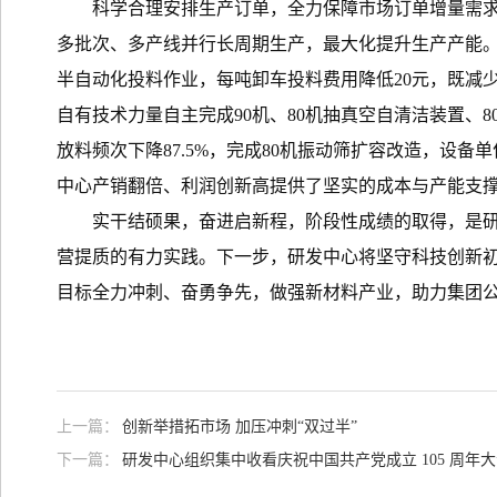
科学合理安排生产订单，全力保障市场订单增量需
多批次、多产线并行长周期生产，最大化提升生产产能
半自动化投料作业，每吨卸车投料费用降低20元，既减少
自有技术力量自主完成90机、80机抽真空自清洁装置、8
放料频次下降87.5%，完成80机振动筛扩容改造，设
中心产销翻倍、利润创新高提供了坚实的成本与产能支
实干结硕果，奋进启新程，阶段性成绩的取得，是
营提质的有力实践。下一步，研发中心将坚守科技创新
目标全力冲刺、奋勇争先，做强新材料产业，助力集团
上一篇：
创新举措拓市场 加压冲刺“双过半”
下一篇：
研发中心组织集中收看庆祝中国共产党成立 105 周年