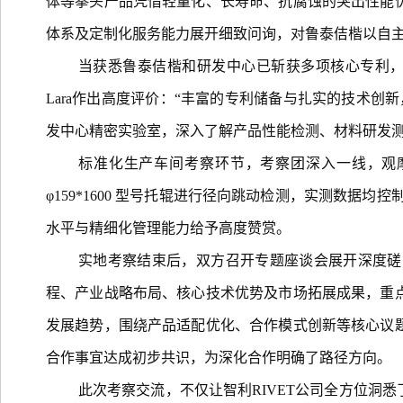
体等拳头产品凭借轻量化、长寿命、抗腐蚀的突出性能
体系及定制化服务能力展开细致问询，对鲁泰佶楷以自
当获悉鲁泰佶楷和研发中心已斩获多项核心专利，其自
Lara作出高度评价：“丰富的专利储备与扎实的技术
发中心精密实验室，深入了解产品性能检测、材料研发
标准化生产车间考察环节，考察团深入一线，观
φ159*1600 型号托辊进行径向跳动检测，实测数据均
水平与精细化管理能力给予高度赞赏。
实地考察结束后，双方召开专题座谈会展开深度磋
程、产业战略布局、核心技术优势及市场拓展成果，重
发展趋势，围绕产品适配优化、合作模式创新等核心议
合作事宜达成初步共识，为深化合作明确了路径方向。
此次考察交流，不仅让智利RIVET公司全方位洞