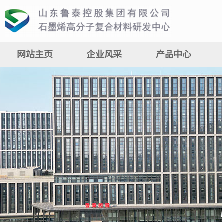
网站主页
企业风采
产品中心